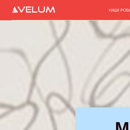
НАШІ РОБ
М